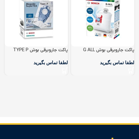
پاکت جاروبرقی بوش G ALL
پاکت جاروبرقی بوش TYPE P
پ
اصل آلمان
ناس