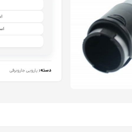
اس
است
ا
دسته:
پارویی جاروبرقی