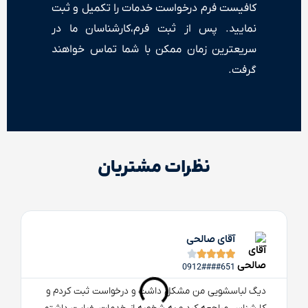
کافیست فرم درخواست خدمات را تکمیل و ثبت
نمایید. پس از ثبت فرم،کارشناسان ما در
سریعترین زمان ممکن با شما تماس خواهند
گرفت.
نظرات مشتریان
آقای صالحی





0912####651
دیگ لباسشویی من مشکل داشت و درخواست ثبت کردم و